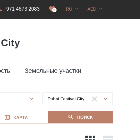
+971 4873 2083
RU
AED
0
City
сть
Земельные участки
ПОИСК
КАРТА