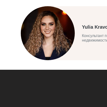
Yulia Krav
Консультант п
недвижимост