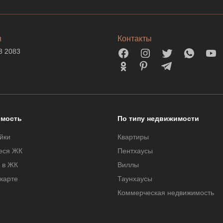
н
Контакты
3 2083
мость
По типу недвижимости
йки
Квартиры
еся ЖК
Пентхаусы
 в ЖК
Виллы
 карте
Таунхаусы
Коммерческая недвижимость