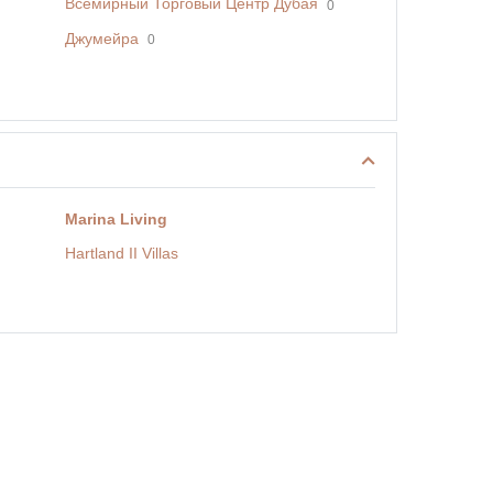
Всемирный Торговый Центр Дубая
0
Джумейра
0
Marina Living
Hartland II Villas