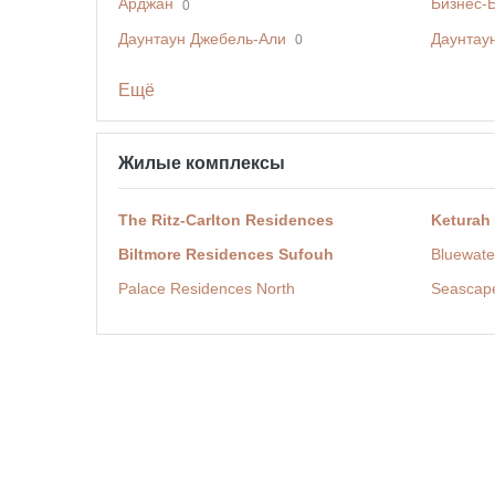
Арджан
Бизнес-
0
Даунтаун Джебель-Али
Даунтау
0
Ещё
Жилые комплексы
The Ritz-Carlton Residences
Keturah
Biltmore Residences Sufouh
Bluewate
Palace Residences North
Seascap