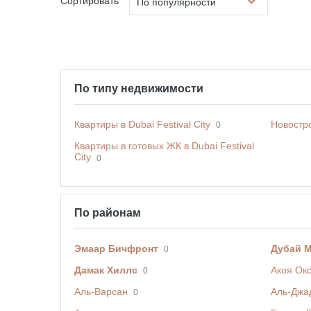
Сортировать
По популярности
По типу недвижимости
Квартиры в Dubai Festival City
Новостро
0
Квартиры в готовых ЖК в Dubai Festival
City
0
По районам
Эмаар Бичфронт
Дубай 
0
Дамак Хиллс
Акоя Ок
0
Аль-Варсан
Аль-Джа
0