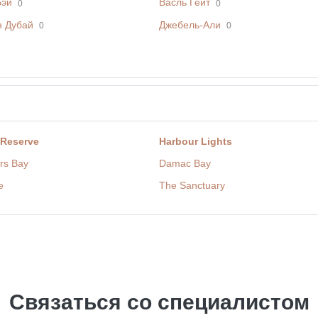
Бэй
Васль Гейт
0
0
н Дубай
Джебель-Али
0
0
 Reserve
Harbour Lights
rs Bay
Damac Bay
e
The Sanctuary
Связаться со специалистом