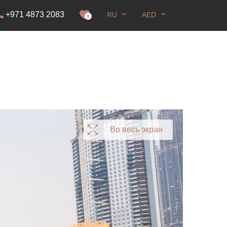
+971 4873 2083
RU
AED
0
Во весь экран