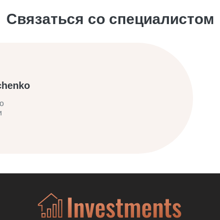
Связаться со специалистом
chenko
о
и