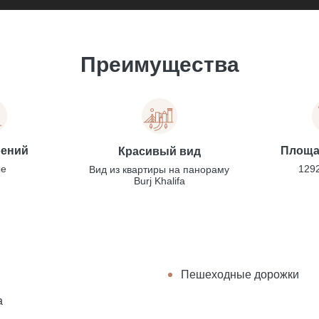
Преимущества
оений
Площа
Красивый вид
е
1292
Вид из квартиры на панораму
Burj Khalifa
и
Пешеходные дорожки
а