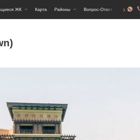
ящиеся ЖК
Карта
Районы
Вопрос-Ответ
ВНЖ
wn)