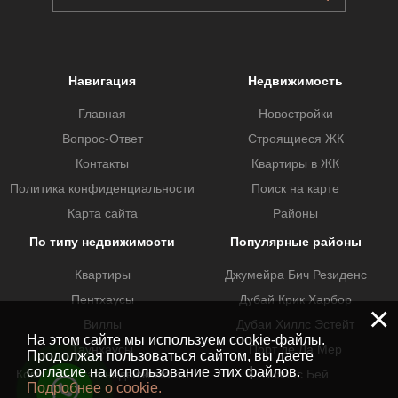
Навигация
Недвижимость
Главная
Новостройки
Вопрос-Ответ
Строящиеся ЖК
Контакты
Квартиры в ЖК
Политика конфиденциальности
Поиск на карте
Карта сайта
Районы
По типу недвижимости
Популярные районы
Квартиры
Джумейра Бич Резиденс
Пентхаусы
Дубай Крик Харбор
×
Виллы
Дубаи Хиллс Эстейт
На этом сайте мы используем cookie-файлы.
Таунхаусы
Порт де Ла Мер
Продолжая пользоваться сайтом, вы даете
согласие на использование этих файлов.
Коммерческая недвижимость
Бизнес Бей
Подробнее о cookie.