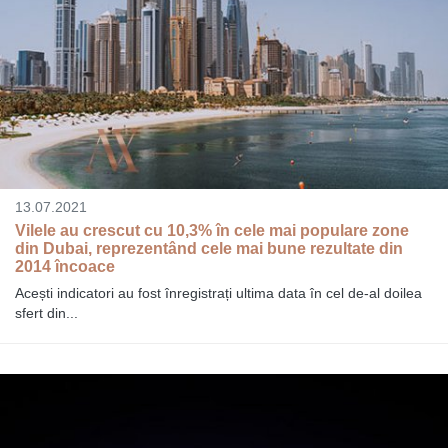
13.07.2021
Vilele au crescut cu 10,3% în cele mai populare zone
din Dubai, reprezentând cele mai bune rezultate din
2014 încoace
Acești indicatori au fost înregistrați ultima data în cel de-al doilea
sfert din...