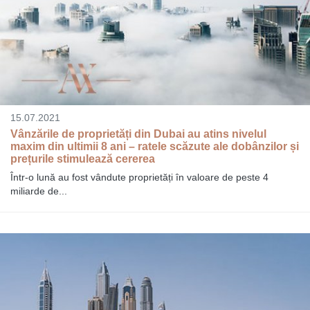
15.07.2021
Vânzările de proprietăți din Dubai au atins nivelul
maxim din ultimii 8 ani – ratele scăzute ale dobânzilor și
prețurile stimulează cererea
Într-o lună au fost vândute proprietăți în valoare de peste 4
miliarde de...