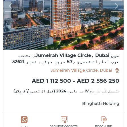
میں Jumeirah Village Circle، Dubai، متحدہ
عرب امارات تعمیر ،57 مربع میٹر۔ نمبر 32621
Jumeirah Village Circle, Dubai
AED 1 112 500 - AED 2 556 250
تکمیل کی تاریخ
IV سہ ماہی, 2024 (قبل از تعمیر/آف پلان)
Binghatti Holding
BROCHURE
REQUEST OBJECTS
واٹس ایپ