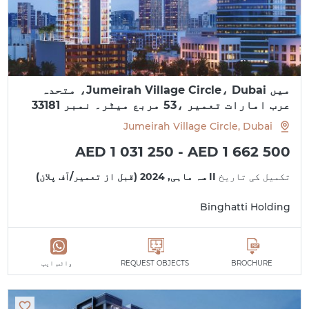
میں Jumeirah Village Circle، Dubai، متحدہ
عرب امارات تعمیر ،53 مربع میٹر۔ نمبر 33181
Jumeirah Village Circle, Dubai
AED 1 031 250 - AED 1 662 500
تکمیل کی تاریخ
II سہ ماہی, 2024 (قبل از تعمیر/آف پلان)
Binghatti Holding
BROCHURE
REQUEST OBJECTS
واٹس ایپ