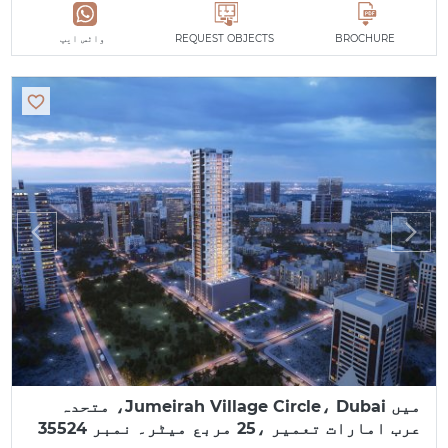
BROCHURE
REQUEST OBJECTS
واٹس ایپ
میں Jumeirah Village Circle، Dubai، متحدہ
عرب امارات تعمیر ،25 مربع میٹر۔ نمبر 35524