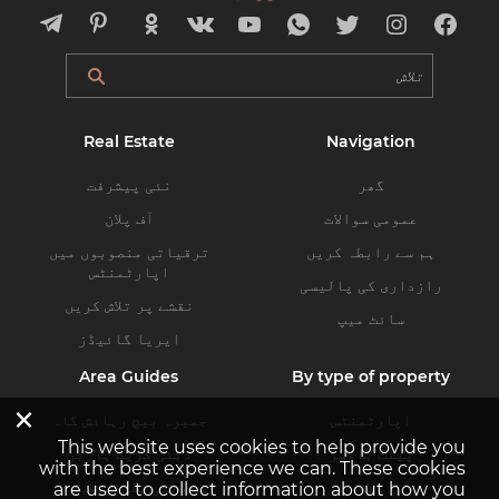
Real Estate
Navigation
گھر
نئی پیشرفت
عمومی سوالات
آف پلان
ہم سے رابطہ کریں
ترقیاتی منصوبوں میں
اپارٹمنٹس
رازداری کی پالیسی
نقشے پر تلاش کریں
سائٹ میپ
ایریا گائیڈز
Area Guides
By type of property
×
اپارٹمنٹس
جمیرہ بیچ رہائش گاہ
This website uses cookies to help provide you
پینٹ ہاوسز
دبئی کریک ہاربر
with the best experience we can. These cookies
ولاز
دبئی ہلز اسٹیٹ
are used to collect information about how you