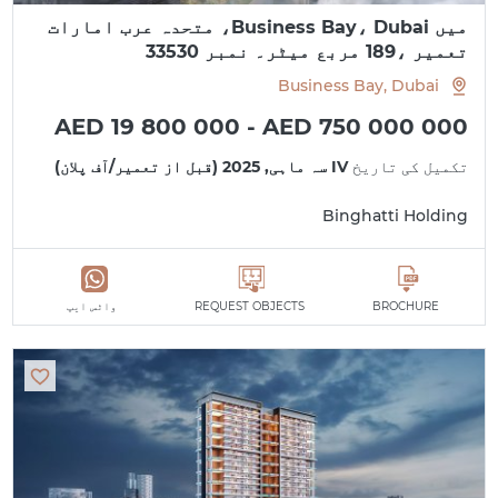
میں Business Bay، Dubai، متحدہ عرب امارات
تعمیر ،189 مربع میٹر۔ نمبر 33530
Business Bay, Dubai
AED 19 800 000 - AED 750 000 000
تکمیل کی تاریخ
IV سہ ماہی, 2025 (قبل از تعمیر/آف پلان)
Binghatti Holding
BROCHURE
REQUEST OBJECTS
واٹس ایپ