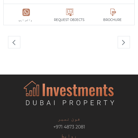
BROCHURE
REQUEST OBJECTS
واٹس ایپ
فون نمبر
+971 4873 2081
روابط