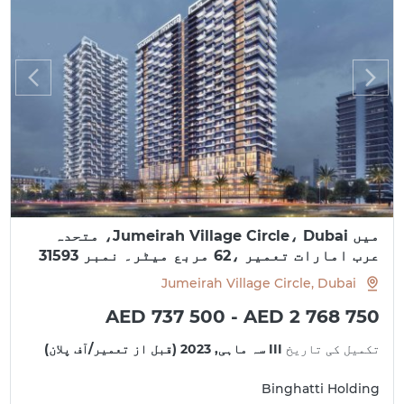
میں Jumeirah Village Circle، Dubai، متحدہ
عرب امارات تعمیر ،62 مربع میٹر۔ نمبر 31593
Jumeirah Village Circle, Dubai
AED 737 500 - AED 2 768 750
تکمیل کی تاریخ
III سہ ماہی, 2023 (قبل از تعمیر/آف پلان)
Binghatti Holding