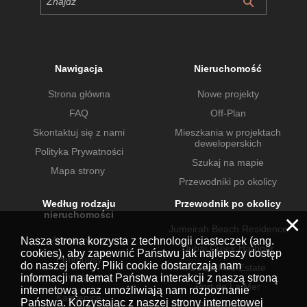
Nawigacja
Nieruchomość
Strona główna
Nowe projekty
FAQ
Off-Plan
Skontaktuj się z nami
Mieszkania w projektach
deweloperskich
Polityka Prywatności
Szukaj na mapie
Mapa strony
Przewodniki po okolicy
Według rodzaju
Przewodnik po okolicy
nieruchomości
×
Jumeirah Beach Residence
Apartamenty
Nasza strona korzysta z technologii ciasteczek (ang.
Dubai Creek Harbour
cookies), aby zapewnić Państwu jak najlepszy dostęp
Penthousy
do naszej oferty. Pliki cookie dostarczają nam
Dubai Hills Estate
informacji na temat Państwa interakcji z naszą stroną
Wille
Port de La Mer
internetową oraz umożliwiają nam rozpoznanie
Kamienice
Państwa. Korzystając z naszej strony internetowej
Business Bay