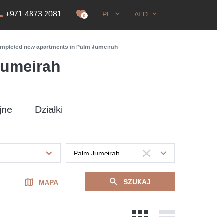
+971 4873 2081
PL
AED
zwolenie na pobyt
0
mpleted new apartments in Palm Jumeirah
Jumeirah
jne
Działki
SZUKAJ
MAPA