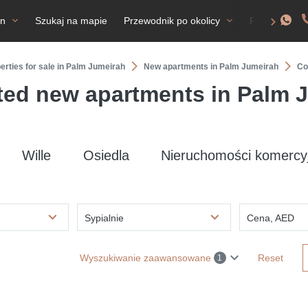
an
Szukaj na mapie
Przewodnik po okolicy
FAQ
Ze
erties for sale in Palm Jumeirah
New apartments in Palm Jumeirah
Сo
ed new apartments in Palm 
Wille
Osiedla
Nieruchomości komercy
Sypialnie
Cena, AED
Wyszukiwanie zaawansowane
Reset
1