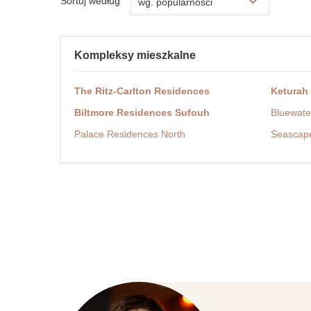
Sortuj według
wg. popularności
Kompleksy mieszkalne
The Ritz-Carlton Residences
Keturah
Biltmore Residences Sufouh
Bluewate
Palace Residences North
Seascap