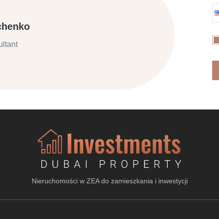
chenko
ltant
Nieruchomości w ZEA do zamieszkania i inwestycji