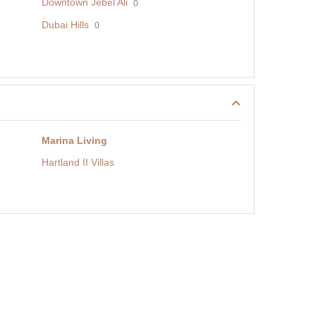
Downtown Jebel Ali
0
Dubai Hills
0
Marina Living
Hartland II Villas