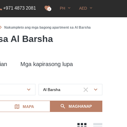
+971 4873 2081
PH
AED
sa paninirahan
0
Nakumpleto ang mga bagong apartment sa Al Barsha
a Al Barsha
ian
Mga kapirasong lupa
MAGHANAP
MAPA