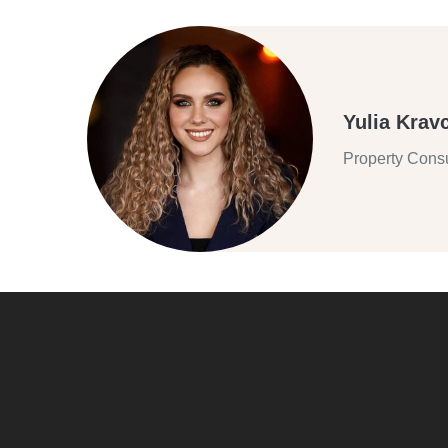
Yulia Krav
Property Consu