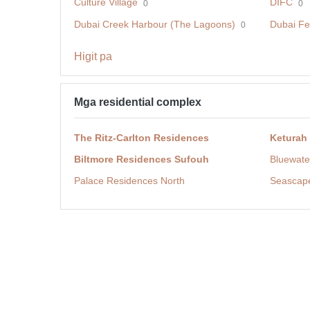
Culture Village
DIFC
0
0
Dubai Creek Harbour (The Lagoons)
Dubai Fes
0
Higit pa
Mga residential complex
The Ritz-Carlton Residences
Keturah
Biltmore Residences Sufouh
Bluewate
Palace Residences North
Seascap