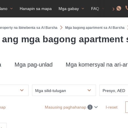
lano
Hanapin sa mapa
Mga gabay
FAQ
Permiso 
roperty na ibinebenta sa Al Barsha
Mga bagong apartment sa Al Barsha
 ang mga bagong apartment s
a
Mga pag-unlad
Mga komersyal na ari-ar
Mga silid-tulugan
Presyo, AED
nap
Masusing paghahanap
I-reset
1