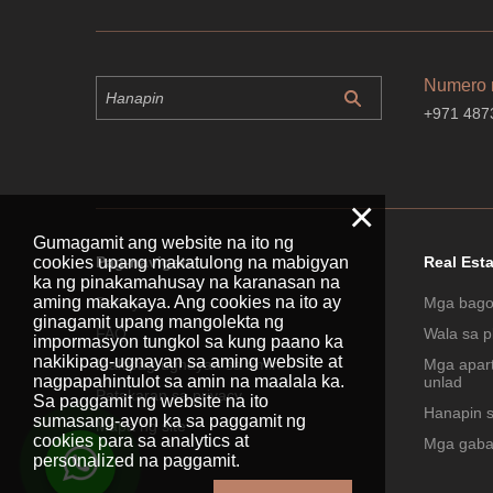
Numero 
+971 487
×
Gumagamit ang website na ito ng
cookies upang makatulong na mabigyan
Pag-navigate
Real Est
ka ng pinakamahusay na karanasan na
aming makakaya. Ang cookies na ito ay
Bahay
Mga bago
ginagamit upang mangolekta ng
FAQ
Wala sa p
impormasyon tungkol sa kung paano ka
nakikipag-ugnayan sa aming website at
Makipag-ugnayan sa amin
Mga apar
nagpapahintulot sa amin na maalala ka.
unlad
Patakaran sa privacy
Sa paggamit ng website na ito
Hanapin 
sumasang-ayon ka sa paggamit ng
Mapa ng site
cookies para sa analytics at
Mga gaba
personalized na paggamit.