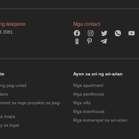
ng telepono
Mga contact
3 2081
ate
Ayon sa uri ng ari-arian
ng pag-unlad
Mga apartment
lano
Mga penthouse
tment sa mga proyekto sa pag-
Mga villa
Mga townhouse
sa mapa
Mga komersyal na ari-arian
y sa lugar