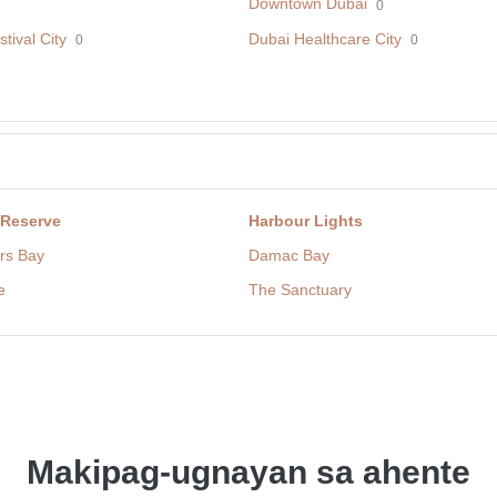
Downtown Dubai
0
tival City
Dubai Healthcare City
0
0
 Reserve
Harbour Lights
rs Bay
Damac Bay
e
The Sanctuary
Makipag-ugnayan sa ahente