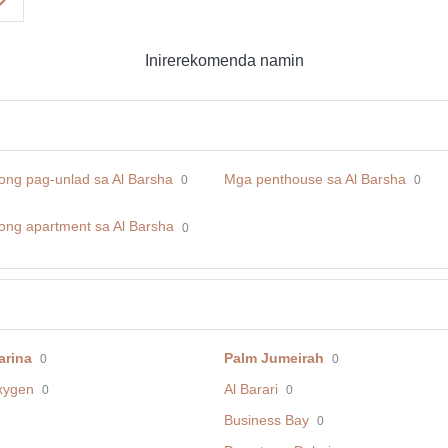
Inirerekomenda namin
ng pag-unlad sa Al Barsha
Mga penthouse sa Al Barsha
0
0
ng apartment sa Al Barsha
0
arina
Palm Jumeirah
0
0
xygen
Al Barari
0
0
Business Bay
0