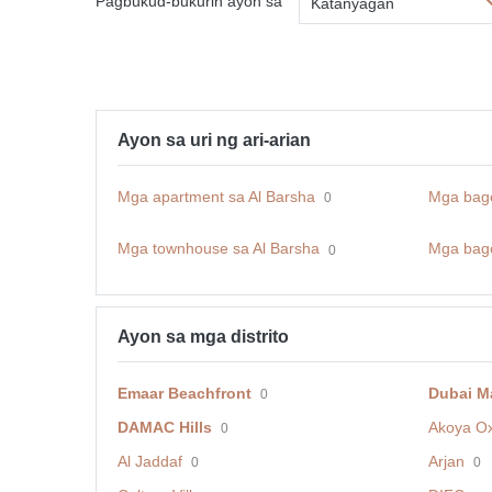
Pagbukud-bukurin ayon sa
Katanyagan
Ayon sa uri ng ari-arian
Mga apartment sa Al Barsha
Mga bago
0
Mga townhouse sa Al Barsha
Mga bago
0
Ayon sa mga distrito
Emaar Beachfront
Dubai M
0
DAMAC Hills
Akoya O
0
Al Jaddaf
Arjan
0
0