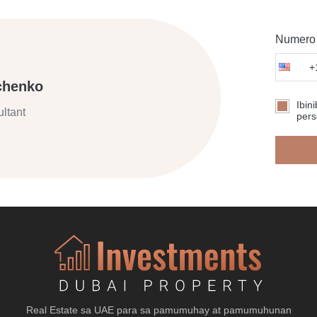
Numero 
+
chenko
Ibin
ltant
pers
Real Estate sa UAE para sa pamumuhay at pamumuhunan