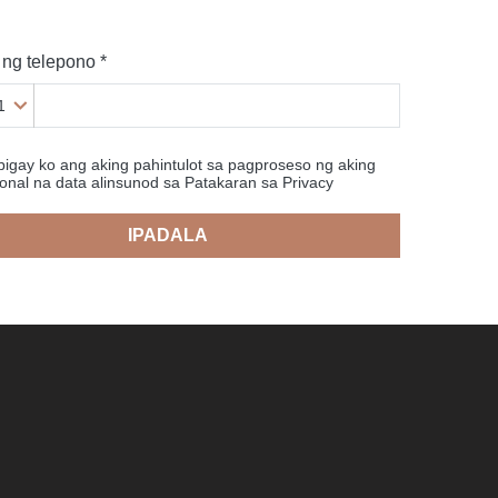
ng telepono *
1
ibigay ko ang aking pahintulot sa pagproseso ng aking
onal na data alinsunod sa Patakaran sa Privacy
IPADALA