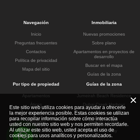
Navegación
Inmobiliaria
Inicio
Nuevas promociones
Preguntas frecuentes
Sobre plano
Contactos
Apartamentos en proyectos de
desarrollo
Política de privacidad
Buscar en el mapa
Mapa del sitio
Guías de la zona
Por tipo de propiedad
Guías de la zona
Apartamentos
Jumeirah Beach Residence
×
Áticos
Dubai Creek Harbour
Este sitio web utiliza cookies para ayudar a ofrecerle
la mejor experiencia posible. Estas cookies se utilizan
Chalets
Urbanización Dubai Hills
para recopilar información sobre cómo interactúa
Adosados
Port de La Mer
usted con nuestro sitio web y nos permiten recordarle.
Al utilizar este sitio web, usted acepta el uso de
Propiedades comerciales
Business Bay
cookies para usos analíticos y personalizados.