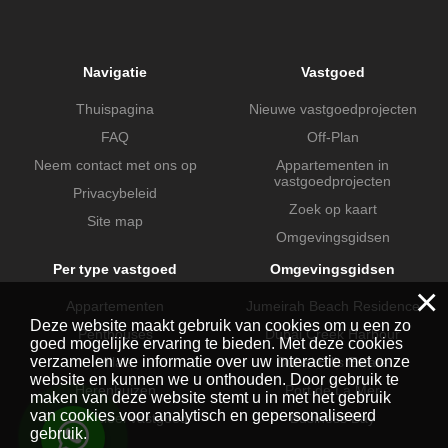
Navigatie
Vastgoed
Thuispagina
Nieuwe vastgoedprojecten
FAQ
Off-Plan
Neem contact met ons op
Appartementen in
vastgoedprojecten
Privacybeleid
Zoek op kaart
Site map
Omgevingsgidsen
Per type vastgoed
Omgevingsgidsen
×
Appartementen
Jumeirah Beach Residence
Deze website maakt gebruik van cookies om u een zo
Penthouses
Dubai Creek Harbour
goed mogelijke ervaring te bieden. Met deze cookies
verzamelen we informatie over uw interactie met onze
Villa's
Dubai Hills Estate
website en kunnen we u onthouden. Door gebruik te
Herenhuizen
Port de La Mer
maken van deze website stemt u in met het gebruik
van cookies voor analytisch en gepersonaliseerd
Commercieel vastgoed
Business Bay
gebruik.