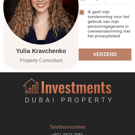
Ik geef mijn
toestemming voor het
gebruik van mijn
persoonsgegevens in
overeenstemming met
het privacybeleid
Yulia Kravchenko
VERZEND
Property Consultant
Telefoonnummer
+971 4873 2081