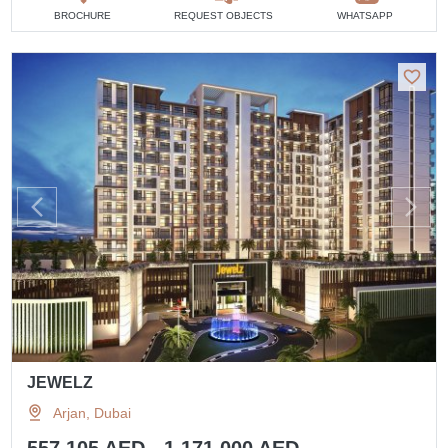
BROCHURE
REQUEST OBJECTS
WHATSAPP
JEWELZ
Arjan, Dubai
557 105 AED - 1 171 000 AED