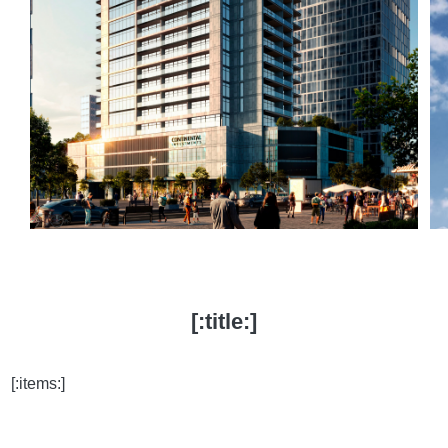
[:title:]
[:items:]