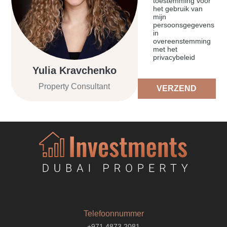
toestemming voor
het gebruik van
mijn
persoonsgegevens
in
overeenstemming
met het
privacybeleid
Yulia Kravchenko
Property Consultant
VERZEND
Telefoonnummer
+971 4873 2081