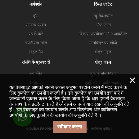
मार्गदर्शन
रियल एस्टेट
होम
न्यू डेवलपमेंट
सामान्य प्रश्न
ऑफ प्लान
संपर्क करें
विकास परियोजनाओं में अपार्टमेंट
गोपनीयता नीति
मानचित्र पर खोजें
साइट मैप
क्षेत्र गाइड
संपत्ति के प्रकार से
क्षेत्र गाइड
अपार्टमेंट
जुमेराह बीच निवास
×
पेंटहाउस
दुबई क्रीक हार्बर समुदाय
यह वेबसाइट आपको सबसे अच्छा अनुभव प्रदान करने में मदद करने के
विला
दुबई हिल्स एस्टेट
लिए कुकीज़ का उपयोग करती है। इन कुकीज़ का उपयोग इस बारे में
जानकारी एकत्र करने के लिए किया जाता है कि आप हमारी वेबसाइट
टाउन हाउस
पोर्ट डे ला मेरो
के साथ कैसे इंटरैक्ट करते हैं और हमें आपको याद रखने की अनुमति देते
हैं। इस वेबसाइट का उपयोग करके आप विश्लेषण और व्यक्तिगत
व्यावसायिक सम्मपतियां
व्यापार खाड़ी
उपयोगों के लिए कुकीज़ के उपयोग की अनुमति देते है ।
स्वीकार करना
© DUBAI-PROPERTY.INVESTMENTS 2026।सर्वाधिकार सुरक्षित।