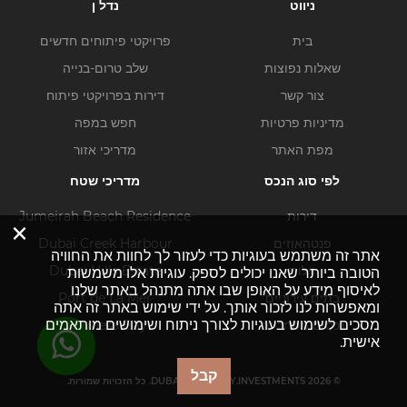
ניווט
נדל ן
בית
פרויקטי פיתוחים חדשים
שאלות נפוצות
שלב טרום-בנייה
צור קשר
דירות בפרויקטי פיתוח
מדיניות פרטיות
חפש במפה
מפת האתר
מדריכי אזור
לפי סוג הנכס
מדריכי שטח
דירות
Jumeirah Beach Residence
×
פנטהאוזים
Dubai Creek Harbour
אתר זה משתמש בעוגיות כדי לעזור לך לחוות את החוויה
וילות
Dubai Hills Estate
הטובה ביותר שאנו יכולים לספק. עוגיות אלו משמשות
לאיסוף מידע על האופן שבו אתה מתנהל באתר שלנו
בתים עירוניים
Port de La Mer
ומאפשרות לנו לזכור אותך. על ידי שימוש באתר זה אתה
מסכים לשימוש בעוגיות לצורך ניתוח ושימושים מותאמים
נכסים מסחריים
Business Bay
אישית.
קבל
© DUBAI-PROPERTY.INVESTMENTS 2026. כל הזכויות שמורות.