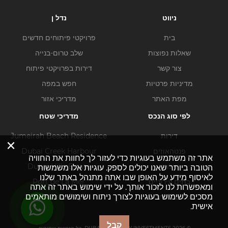
ניווט
נדל ן
בית
פרויקטי פיתוחים חדשים
שאלות נפוצות
שלב טרום-בנייה
צור קשר
דירות בפרויקטי פיתוח
מדיניות פרטיות
חפש במפה
מפת האתר
מדריכי אזור
לפי סוג הנכס
מדריכי שטח
דירות
Jumeirah Beach Residence
×
פנטהאוזים
Dubai Creek Harbour
אתר זה משתמש בעוגיות כדי לעזור לך לחוות את החוויה
וילות
Dubai Hills Estate
הטובה ביותר שאנו יכולים לספק. עוגיות אלו משמשות
לאיסוף מידע על האופן שבו אתה מתנהל באתר שלנו
בתים עירוניים
Port de La Mer
ומאפשרות לנו לזכור אותך. על ידי שימוש באתר זה אתה
מסכים לשימוש בעוגיות לצורך ניתוח ושימושים מותאמים
נכסים מסחריים
Business Bay
אישית.
קבל