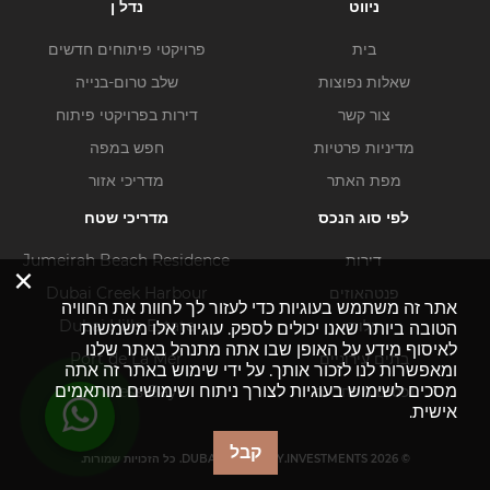
ניווט
נדל ן
בית
פרויקטי פיתוחים חדשים
שאלות נפוצות
שלב טרום-בנייה
צור קשר
דירות בפרויקטי פיתוח
מדיניות פרטיות
חפש במפה
מפת האתר
מדריכי אזור
לפי סוג הנכס
מדריכי שטח
דירות
Jumeirah Beach Residence
×
פנטהאוזים
Dubai Creek Harbour
אתר זה משתמש בעוגיות כדי לעזור לך לחוות את החוויה
וילות
Dubai Hills Estate
הטובה ביותר שאנו יכולים לספק. עוגיות אלו משמשות
לאיסוף מידע על האופן שבו אתה מתנהל באתר שלנו
בתים עירוניים
Port de La Mer
ומאפשרות לנו לזכור אותך. על ידי שימוש באתר זה אתה
מסכים לשימוש בעוגיות לצורך ניתוח ושימושים מותאמים
נכסים מסחריים
Business Bay
אישית.
קבל
© DUBAI-PROPERTY.INVESTMENTS 2026. כל הזכויות שמורות.