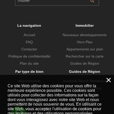
La navigation
Immobilier
Accueil
Nouveaux développements
FAQ
Hors Plan
Contacter
Appartements sur plan
Politique de confidentialité
Rechercher sur la carte
Plan du site
Guides de Région
Par type de bien
Guides de Région
×
Appartements
Jumeirah Beach Residence
Ce site Web utilise des cookies pour vous offrir la
Penthouses
Dubai Creek Harbour
meilleure expérience possible. Ces cookies sont
utilisés pour collecter des informations sur la façon
Villas
Dubai Hills Estate
dont vous interagissez avec notre site Web et nous
Maisons de ville
Port de La Mer
permettent de nous souvenir de vous. En utilisant ce
site Web, vous acceptez l'utilisation de cookies pour
Propriétés commerciales
Business Bay
des analyses et des utilisations personnalisées.