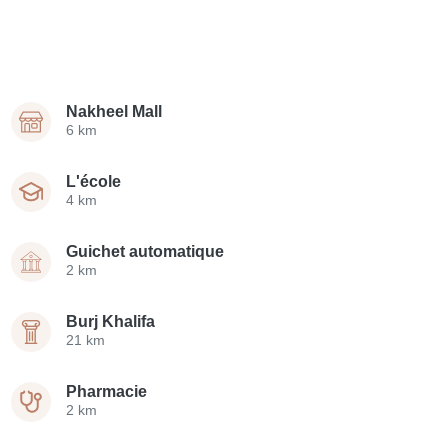
Nakheel Mall
6 km
L'école
4 km
Guichet automatique
2 km
Burj Khalifa
21 km
Pharmacie
2 km