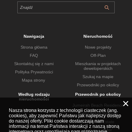
Nawigacja
Nieruchomość
Strona główna
Nowe projekty
FAQ
Off-Plan
Skontaktuj się z nami
Mieszkania w projektach
deweloperskich
Polityka Prywatności
Szukaj na mapie
Mapa strony
Przewodniki po okolicy
Według rodzaju
Przewodnik po okolicy
nieruchomości
×
Jumeirah Beach Residence
Apartamenty
Nasza strona korzysta z technologii ciasteczek (ang.
Dubai Creek Harbour
cookies), aby zapewnić Państwu jak najlepszy dostęp
Penthousy
do naszej oferty. Pliki cookie dostarczają nam
Dubai Hills Estate
informacji na temat Państwa interakcji z naszą stroną
Wille
Port de La Mer
internetową oraz umożliwiają nam rozpoznanie