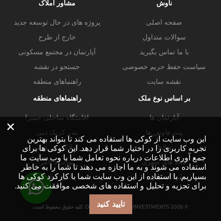
ناوش
مشاور املاک
صفحه اصلی
پروژه های در حال توسعه جدید
سوالات متداول
خارج از طرح
با ما تماس بگیرید
آپارتمان در مجتمع مسکونی
سیاست حفظ حریم خصوصی
جستجو در نقشه
نقشه سایت
راهنماهای منطقه
بر اساس نوع ملک
راهنماهای منطقه
آپارتمان ها
اقامتگاه ساحلی جمیرا
×
پنت هاوس ها
بندر کریک دبی
این وب سایت از کوکی ها استفاده می کند تا بتواند بهترین
ویلاها
املاک دبی هیلز
تجربه کاربری را در اختیار شما قرار دهد. این کوکی ها برای
جمع آوری اطلاعات درباره نحوه تعامل شما با وب سایت ما
خانه های شهری
پورت د لامر
استفاده می شوند و به ما اجازه می دهند تا شما را به خاطر
بسپاریم. با استفاده از این وب سایت شما با کارکرد کوکی ها
املاک تجاری
خلیج تجاری
برای تجزیه و تحلیل و استفاده های شخصی موافقت می کنید.
تایید کنید
© DUBAI-PROPERTY.INVESTMENTS 2026. کلیه حقوق محفوظ است.