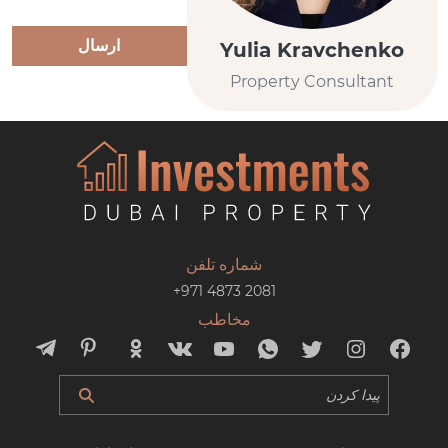
ارسال
Yulia Kravchenko
Property Consultant
شماره تلفن
+971 4873 2081
مخاطب