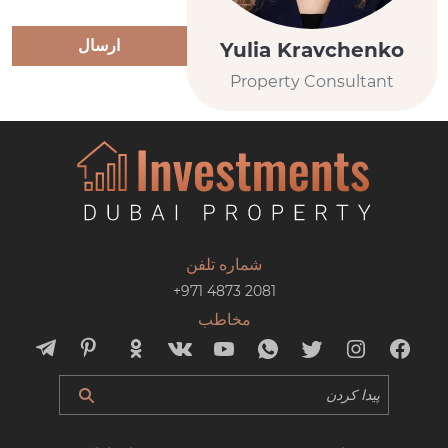
ارسال
Yulia Kravchenko
Property Consultant
شماره تلفن
+971 4873 2081
مخاطب