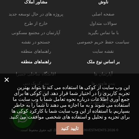
ناوش
مشاور املاک
صفحه اصلی
پروژه های در حال توسعه جدید
سوالات متداول
خارج از طرح
با ما تماس بگیرید
آپارتمان در مجتمع مسکونی
سیاست حفظ حریم خصوصی
جستجو در نقشه
نقشه سایت
راهنماهای منطقه
بر اساس نوع ملک
راهنماهای منطقه
آپارتمان ها
اقامتگاه ساحلی جمیرا
×
پنت هاوس ها
بندر کریک دبی
این وب سایت از کوکی ها استفاده می کند تا بتواند بهترین
ویلاها
املاک دبی هیلز
تجربه کاربری را در اختیار شما قرار دهد. این کوکی ها برای
جمع آوری اطلاعات درباره نحوه تعامل شما با وب سایت ما
خانه های شهری
پورت د لامر
استفاده می شوند و به ما اجازه می دهند تا شما را به خاطر
بسپاریم. با استفاده از این وب سایت شما با کارکرد کوکی ها
املاک تجاری
خلیج تجاری
برای تجزیه و تحلیل و استفاده های شخصی موافقت می کنید.
تایید کنید
© DUBAI-PROPERTY.INVESTMENTS 2026. کلیه حقوق محفوظ است.