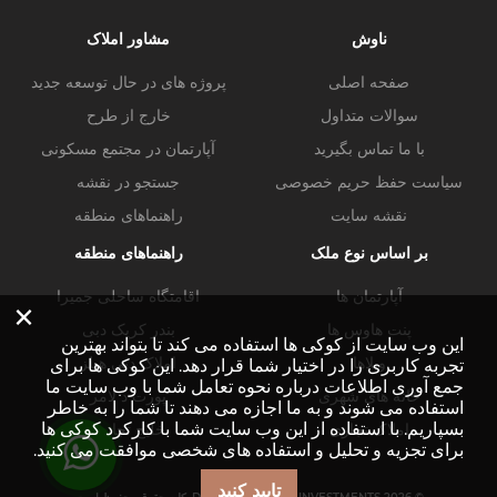
ناوش
مشاور املاک
صفحه اصلی
پروژه های در حال توسعه جدید
سوالات متداول
خارج از طرح
با ما تماس بگیرید
آپارتمان در مجتمع مسکونی
سیاست حفظ حریم خصوصی
جستجو در نقشه
نقشه سایت
راهنماهای منطقه
بر اساس نوع ملک
راهنماهای منطقه
آپارتمان ها
اقامتگاه ساحلی جمیرا
×
پنت هاوس ها
بندر کریک دبی
این وب سایت از کوکی ها استفاده می کند تا بتواند بهترین
ویلاها
املاک دبی هیلز
تجربه کاربری را در اختیار شما قرار دهد. این کوکی ها برای
جمع آوری اطلاعات درباره نحوه تعامل شما با وب سایت ما
خانه های شهری
پورت د لامر
استفاده می شوند و به ما اجازه می دهند تا شما را به خاطر
بسپاریم. با استفاده از این وب سایت شما با کارکرد کوکی ها
املاک تجاری
خلیج تجاری
برای تجزیه و تحلیل و استفاده های شخصی موافقت می کنید.
تایید کنید