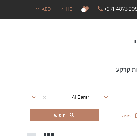
+971 4873 20
AED
HE
0
ת קרקע
חיפוש
מפה