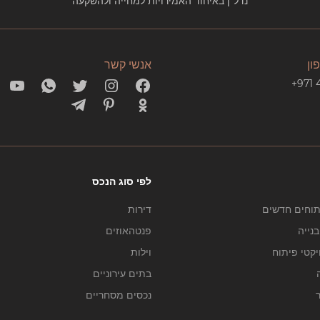
נדל"ן באיחוד האמירויות למחייה ולהשקעה
ון
אנשי קשר
+971 
לפי סוג הנכס
תוחים חדשים
דירות
נייה
פנטהאוזים
יקטי פיתוח
וילות
בתים עירוניים
ר
נכסים מסחריים