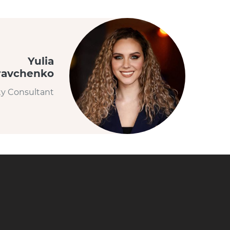
Yulia
ravchenko
ty Consultant