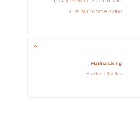
דובאי דרום (המרכז העולמי דובאי)
0
המרכז העירוני של ג'בל עלי
0
Marina Living
Hartland II Villas