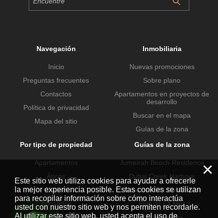
Navegación
Inmobiliaria
Inicio
Nuevas promociones
Preguntas frecuentes
Sobre plano
Contactos
Apartamentos en proyectos de
desarrollo
Política de privacidad
Buscar en el mapa
Mapa del sitio
Guías de la zona
Por tipo de propiedad
Guías de la zona
Apartamentos
Jumeirah Beach Residence
×
Áticos
Dubai Creek Harbour
Este sitio web utiliza cookies para ayudar a ofrecerle
la mejor experiencia posible. Estas cookies se utilizan
Chalets
Urbanización Dubai Hills
para recopilar información sobre cómo interactúa
Adosados
Port de La Mer
usted con nuestro sitio web y nos permiten recordarle.
Al utilizar este sitio web, usted acepta el uso de
Propiedades comerciales
Business Bay