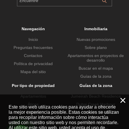
Navegación
Inmobiliaria
Inicio
Nuevas promociones
Preguntas frecuentes
Sobre plano
Contactos
Apartamentos en proyectos de
desarrollo
Política de privacidad
Buscar en el mapa
Mapa del sitio
Guías de la zona
Por tipo de propiedad
Guías de la zona
Apartamentos
Jumeirah Beach Residence
×
Áticos
Dubai Creek Harbour
Este sitio web utiliza cookies para ayudar a ofrecerle
la mejor experiencia posible. Estas cookies se utilizan
Chalets
Urbanización Dubai Hills
para recopilar información sobre cómo interactúa
Adosados
Port de La Mer
usted con nuestro sitio web y nos permiten recordarle.
Al utilizar este sitio web, usted acepta el uso de
Propiedades comerciales
Business Bay