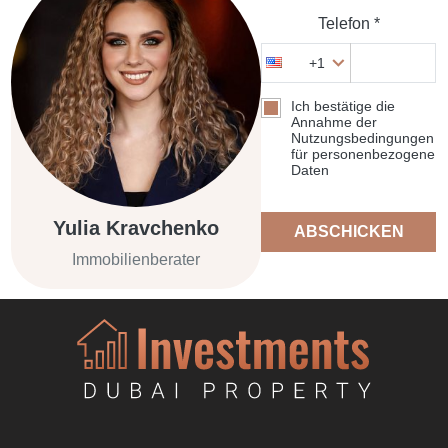
Telefon *
+1
Ich bestätige die
Annahme der
Nutzungsbedingungen
für personenbezogene
Daten
Yulia Kravchenko
ABSCHICKEN
Immobilienberater