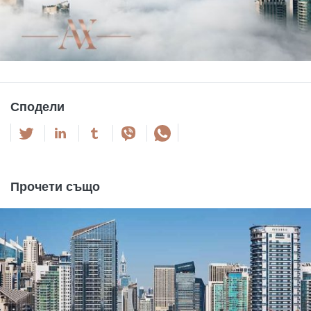
Сподели
Прочети също