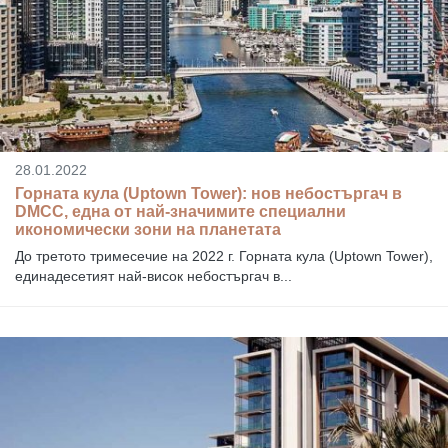
28.01.2022
Горната кула (Uptown Tower): нов небостъргач в
DMCC, една от най-значимите специални
икономически зони на планетата
До третото тримесечие на 2022 г. Горната кула (Uptown Tower),
единадесетият най-висок небостъргач в...