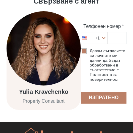
Свързване с агент
Телфонен номер *
+1
Давам съгласието
си личните ми
данни да бъдат
обработвани в
съответствие с
Политиката за
поверителност
Yulia Kravchenko
ИЗПРАТЕНО
Property Consultant