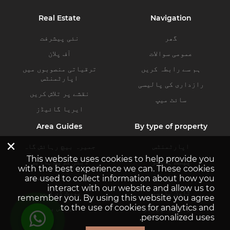
Real Estate
Navigation
گھر
نئی پیشرفت
عمومی سوالات
آف پلان
ہم سے رابطہ کریں
ترقیاتی منصوبوں میں
اپارٹمنٹس
رازداری کی پالیسی
نقشے پر تلاش کریں
سائٹ میپ
ایریا گائیڈز
Area Guides
By type of property
×
اپارٹمنٹس
جمیرہ بیچ رہائش گاہ
This website uses cookies to help provide you
پینٹ ہاوسز
دبئی کریک ہاربر
with the best experience we can. These cookies
ولاز
دبئی ہلز اسٹیٹ
are used to collect information about how you
interact with our website and allow us to
ٹاون ہاوسز
پورٹ ڈی لا مر
remember you. By using this website you agree
to the use of cookies for analytics and
کمرشل پراپرٹیز
بزنس بے
personalized uses.