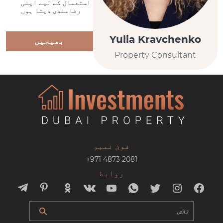
استعمال کے لیے اپنی
رضامندی دیتا ہوں
Yulia Kravchenko
بھیجیں
Property Consultant
فون نمبر
+971 4873 2081
روابط