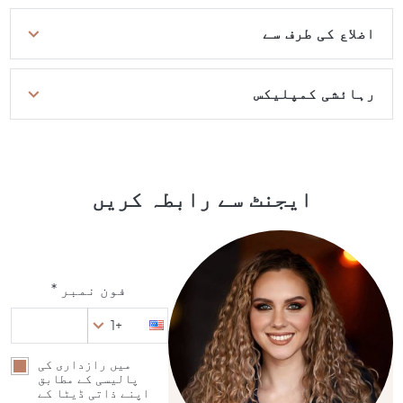
اضلاع کی طرف سے
رہائشی کمپلیکس
ایجنٹ سے رابطہ کریں
فون نمبر *
+1
میں رازداری کی
پالیسی کے مطابق
اپنے ذاتی ڈیٹا کے