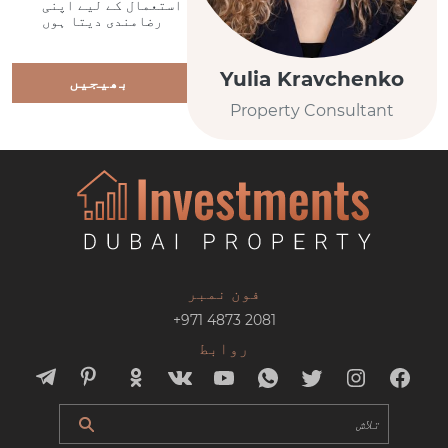
استعمال کے لیے اپنی
رضامندی دیتا ہوں
Yulia Kravchenko
بھیجیں
Property Consultant
فون نمبر
+971 4873 2081
روابط