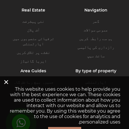
Real Estate
Navigation
گھر
نئی پیشرفت
عمومی سوالات
آف پلان
ہم سے رابطہ کریں
ترقیاتی منصوبوں میں
اپارٹمنٹس
رازداری کی پالیسی
نقشے پر تلاش کریں
سائٹ میپ
ایریا گائیڈز
Area Guides
By type of property
×
اپارٹمنٹس
جمیرہ بیچ رہائش گاہ
This website uses cookies to help provide you
پینٹ ہاوسز
دبئی کریک ہاربر
with the best experience we can. These cookies
ولاز
دبئی ہلز اسٹیٹ
are used to collect information about how you
interact with our website and allow us to
ٹاون ہاوسز
پورٹ ڈی لا مر
remember you. By using this website you agree
to the use of cookies for analytics and
کمرشل پراپرٹیز
بزنس بے
personalized uses.