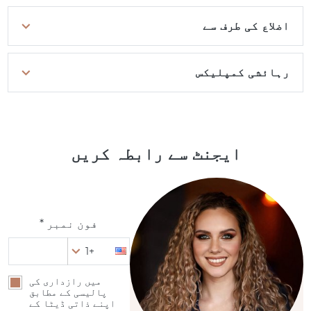
اضلاع کی طرف سے
رہائشی کمپلیکس
ایجنٹ سے رابطہ کریں
فون نمبر *
+1
میں رازداری کی
پالیسی کے مطابق
اپنے ذاتی ڈیٹا کے