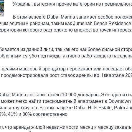
Украины, вытесняя прочие категории из премиального
В этом аспекте Dubai Marina занимает особое положен
очим элитным районам, таким как Jumeirah Beach Residence
ритории которого расположено множество точек интереса ка
ивается из данной лиги, так как его наиболее сильной сто
обленным сугубо под нужды активно работающего населения 
ими целями массовый арендатор переезжает или посещает о
продемонстрировала рост ставок аренды во II квартале 20
Dubai Marina составит около 10 900 долларов. Это одно из
 может легко найти трехкомнатный апартамент в Downtown 
л и таунхаусов. В этом разрезе Dubai Hills Estate, Palm J
%, 41% и 30% соответственно.
кт, что аренды жилой недвижимости месяц к месяцу захват