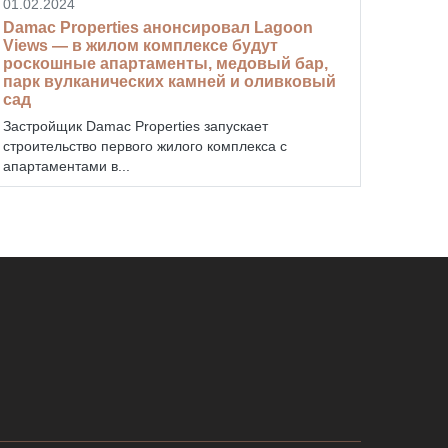
01.02.2024
Damac Properties анонсировал Lagoon
Views — в жилом комплексе будут
роскошные апартаменты, медовый бар,
парк вулканических камней и оливковый
сад
Застройщик Damac Properties запускает
строительство первого жилого комплекса с
апартаментами в...