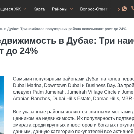
ящиеся ЖК
Карта
Районы
Вопрос-Ответ
ВНЖ
ь в Дубае: Три наиболее популярных района показывают рост до 24%
движимость в Дубае: Три на
т до 24%
Самыми популярным районами Дубая на конец перво
Dubai Marina, Downtown Dubai и Business Bay. За тр
следуют Palm Jumeirah, Jumeirah Village Circle и Jum
Arabian Ranches, Dubai Hills Estate, Damac Hills, MBR 
Все указанные районы являются элитными местами д
ценником на недвижимость. Их популярность подтв
эмирата среди крупных инвесторов и богатых покупат
данным, данную категорию покупателей все активней