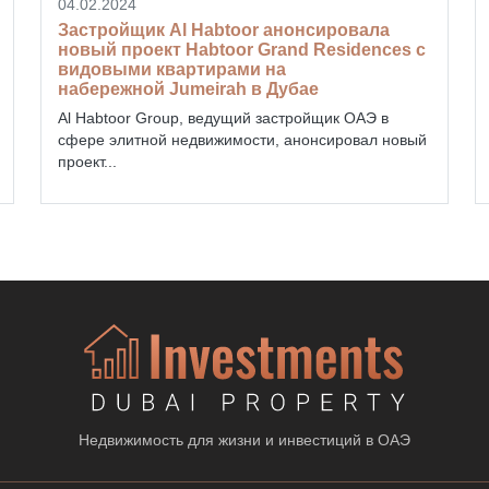
04.02.2024
Застройщик Al Habtoor анонсировала
новый проект Habtoor Grand Residences с
видовыми квартирами на
набережной Jumeirah в Дубае
Al Habtoor Group, ведущий застройщик ОАЭ в
сфере элитной недвижимости, анонсировал новый
проект...
Недвижимость для жизни и инвестиций в ОАЭ