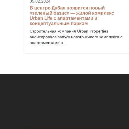
05.02.2024
В центре Дубая появится новый
«зеленый оазис» — жилой комплекс
Urban Life с апартаментами и
концептуальным парком
Строительная компания Urban Properties
анонсировала запуск нового жилого комплекса с
апартаментами в...