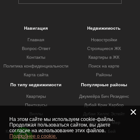
Навигация
Недвижимость
Главная
Новостройки
Вопрос-Ответ
Строящиеся ЖК
Контакты
Квартиры в ЖК
Политика конфиденциальности
Поиск на карте
Карта сайта
Районы
По типу недвижимости
Популярные районы
Квартиры
Джумейра Бич Резиденс
Пентхаусы
Дубай Крик Харбор
×
Виллы
Дубаи Хиллс Эстейт
На этом сайте мы используем cookie-файлы.
Таунхаусы
Порт де Ла Мер
Продолжая пользоваться сайтом, вы даете
согласие на использование этих файлов.
Коммерческая недвижимость
Бизнес Бей
Подробнее о cookie.