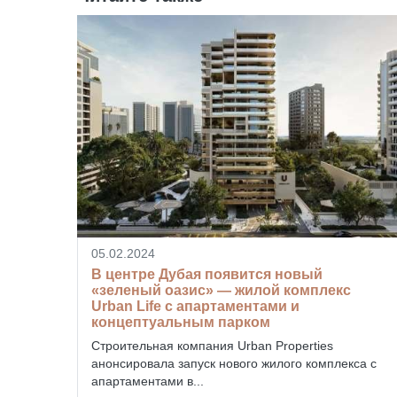
05.02.2024
В центре Дубая появится новый
«зеленый оазис» — жилой комплекс
Urban Life с апартаментами и
концептуальным парком
Строительная компания Urban Properties
анонсировала запуск нового жилого комплекса с
апартаментами в...