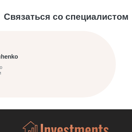
Связаться со специалистом
chenko
о
и