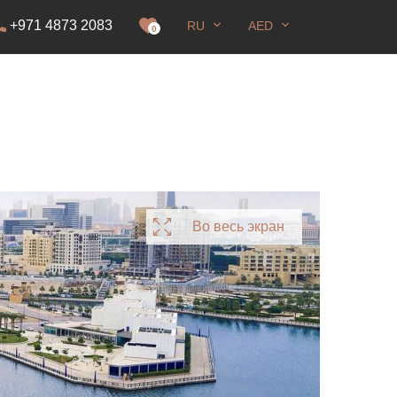
+971 4873 2083
RU
AED
0
Во весь экран