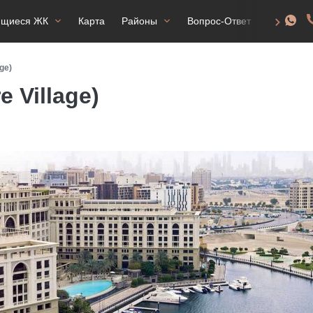
ящиеся ЖК
Карта
Районы
Вопрос-Ответ
ВНЖ
ge)
 Village)