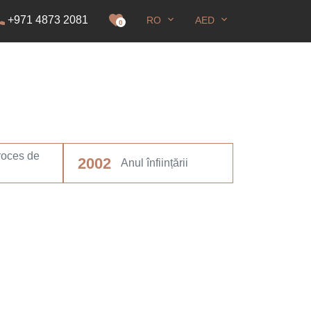
+971 4873 2081
RO
AED
idență
0
proces de
2002
Anul înființării