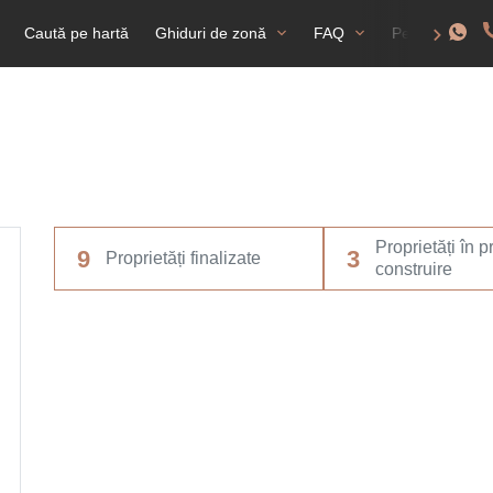
Caută pe hartă
Ghiduri de zonă
FAQ
Permis de rez
Proprietăți în 
9
3
Proprietăți finalizate
construire