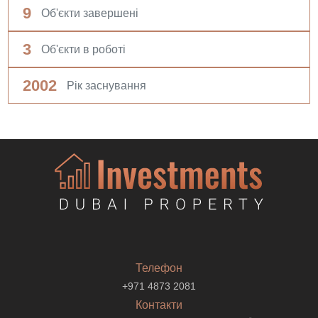
9
Об'єкти завершені
3
Об'єкти в роботі
2002
Рік заснування
Телефон
+971 4873 2081
Контакти