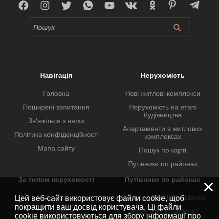
Навігація
Нерухомість
Головна
Нові житлові комплекси
Поширені запитання
Нерухомість на етапі
будівництва
Зв'яжіться з нами
Апартаменти в житлових
Політика конфіденційності
комплексах
Мапа сайту
Пошук по карті
Путівники по районах
За типом нерухомості
Путівники по районах
×
Апартаменти
Jumeirah Beach Residence
Цей веб-сайт використовує файли cookie, щоб
покращити ваш досвід користувача. Ці файли
Пентхауси
Dubai Creek Harbour
cookie використовуються для збору інформації про