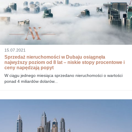
15.07.2021
Sprzedaż nieruchomości w Dubaju osiągnęła
najwyższy poziom od 8 lat – niskie stopy procentowe i
ceny napędzają popyt
W ciągu jednego miesiąca sprzedano nieruchomości o wartości
ponad 4 miliardów dolarów...