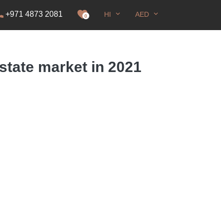
+971 4873 2081
HI
AED
रना
0
estate market in 2021