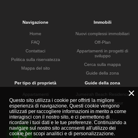
Navigazione
Immobili
Home
Nuovi complessi immobiliari
FAQ
Off-Plan
Contattaci
Appartamenti in progetti di
sviluppo
Politica sulla riservatezza
Cerca sulla mappa
Mappa del sito
Guide della zona
Per tipo di proprietà
Guide della zona
×
Appartamenti
Jumeirah Beach Residence
Questo sito utilizza i cookie per offrirti la migliore
Attici
Dubai Creek Harbour
esperienza di navigazione. Questi cookie vengono
utilizzati per raccogliere informazioni in merito a come
Ville
Dubai Hills Estate
interagisci con il nostro sito, e ci permettono di
Villette a schiera
Port de La Mer
ricordare i tuoi dati e le tue preferenze. Continuando a
navigare sul nostro sito acconsenti all’utilizzo dei
Proprietà commerciali
Business Bay
cookie per scopi analitici e di personalizzazione.