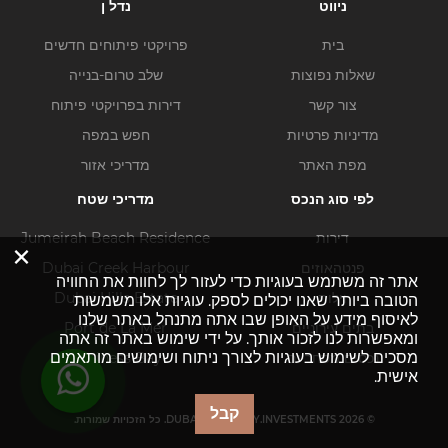
ניווט
נדל ן
בית
פרויקטי פיתוחים חדשים
שאלות נפוצות
שלב טרום-בנייה
צור קשר
דירות בפרויקטי פיתוח
מדיניות פרטיות
חפש במפה
מפת האתר
מדריכי אזור
לפי סוג הנכס
מדריכי שטח
דירות
Jumeirah Beach Residence
×
פנטהאוזים
Dubai Creek Harbour
אתר זה משתמש בעוגיות כדי לעזור לך לחוות את החוויה
וילות
Dubai Hills Estate
הטובה ביותר שאנו יכולים לספק. עוגיות אלו משמשות
לאיסוף מידע על האופן שבו אתה מתנהל באתר שלנו
בתים עירוניים
Port de La Mer
ומאפשרות לנו לזכור אותך. על ידי שימוש באתר זה אתה
מסכים לשימוש בעוגיות לצורך ניתוח ושימושים מותאמים
נכסים מסחריים
Business Bay
אישית.
קבל
© DUBAI-PROPERTY.INVESTMENTS 2026. כל הזכויות שמורות.