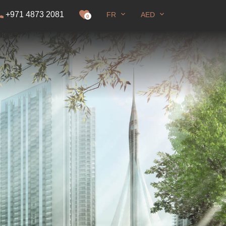
+971 4873 2081
FR
AED
DS
0
Plein écran