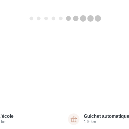
L'école
Guichet automatiqu
6 km
1.9 km