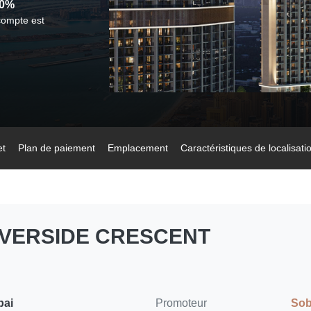
20%
Bâtiment
Projet de 68 étages
Quartier p
technologique
ompte est
et
Plan de paiement
Emplacement
Caractéristiques de localisati
RIVERSIDE CRESCENT
bai
Promoteur
Sob