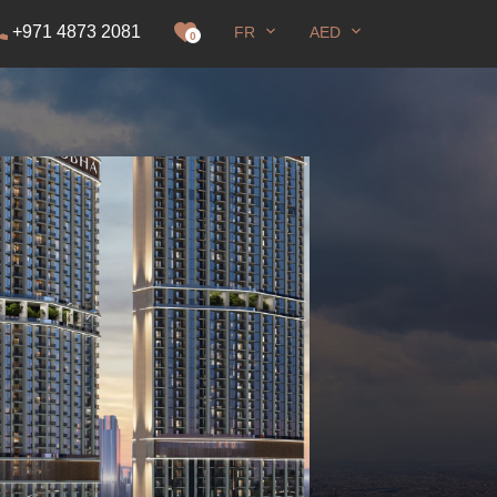
+971 4873 2081
FR
AED
DS
0