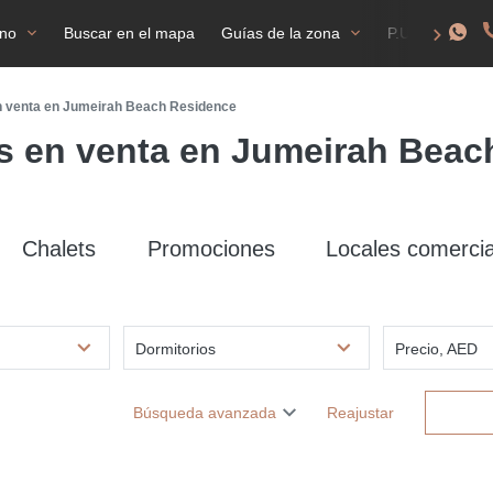
ano
Buscar en el mapa
Guías de la zona
P.U.F
NI
n venta en Jumeirah Beach Residence
s en venta en Jumeirah Beac
Chalets
Promociones
Locales comercia
d
Dormitorios
Precio, AED
Búsqueda avanzada
Reajustar