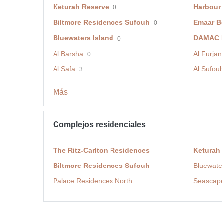
Keturah Reserve
Harbour
0
Biltmore Residences Sufouh
Emaar B
0
Bluewaters Island
DAMAC H
0
Al Barsha
Al Furjan
0
Al Safa
Al Sufou
3
Más
Complejos residenciales
The Ritz-Carlton Residences
Keturah
Biltmore Residences Sufouh
Bluewate
Palace Residences North
Seascap