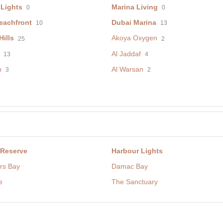
 Lights
Marina Living
0
0
eachfront
Dubai Marina
10
13
ills
Akoya Oxygen
25
2
Al Jaddaf
13
4
h
Al Warsan
3
2
 Reserve
Harbour Lights
rs Bay
Damac Bay
e
The Sanctuary