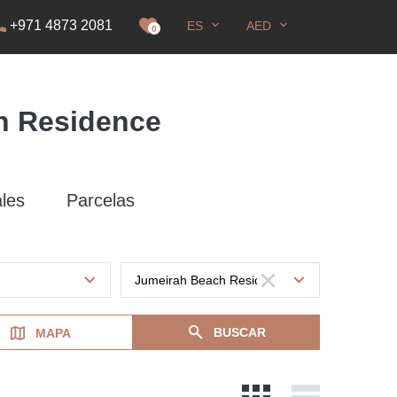
+971 4873 2081
ES
AED
E
0
h Residence
les
Parcelas
BUSCAR
MAPA