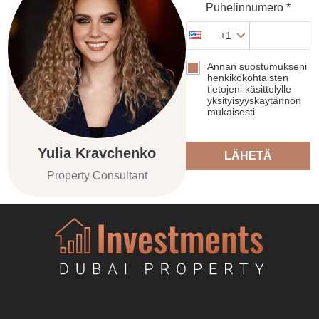
Puhelinnumero *
+1
Annan suostumukseni
henkikökohtaisten
tietojeni käsittelylle
yksityisyyskäytännön
mukaisesti
Yulia Kravchenko
LÄHETÄ
Property Consultant