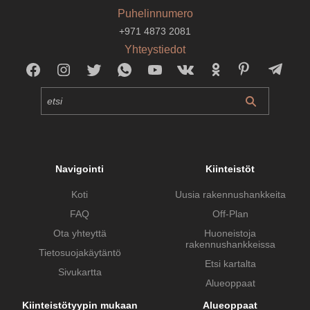
Puhelinnumero
+971 4873 2081
Yhteystiedot
Navigointi
Kiinteistöt
Koti
Uusia rakennushankkeita
FAQ
Off-Plan
Ota yhteyttä
Huoneistoja
rakennushankkeissa
Tietosuojakäytäntö
Etsi kartalta
Sivukartta
Alueoppaat
Kiinteistötyypin mukaan
Alueoppaat