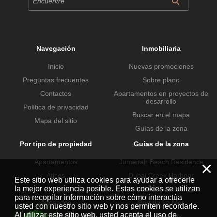
Navegación
Inmobiliaria
Inicio
Nuevas promociones
Preguntas frecuentes
Sobre plano
Contactos
Apartamentos en proyectos de
desarrollo
Política de privacidad
Buscar en el mapa
Mapa del sitio
Guías de la zona
Por tipo de propiedad
Guías de la zona
Apartamentos
Jumeirah Beach Residence
×
Áticos
Dubai Creek Harbour
Este sitio web utiliza cookies para ayudar a ofrecerle
la mejor experiencia posible. Estas cookies se utilizan
Chalets
Urbanización Dubai Hills
para recopilar información sobre cómo interactúa
Adosados
Port de La Mer
usted con nuestro sitio web y nos permiten recordarle.
Al utilizar este sitio web, usted acepta el uso de
Propiedades comerciales
Business Bay