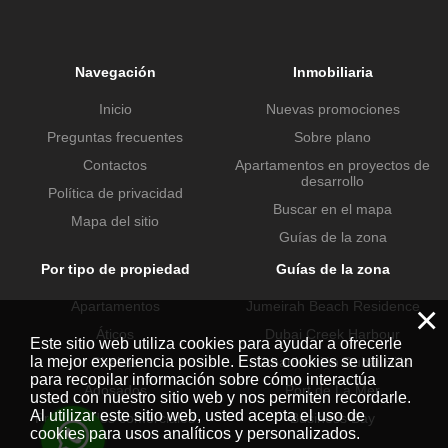
Navegación
Inmobiliaria
Inicio
Nuevas promociones
Preguntas frecuentes
Sobre plano
Contactos
Apartamentos en proyectos de
desarrollo
Política de privacidad
Buscar en el mapa
Mapa del sitio
Guías de la zona
Por tipo de propiedad
Guías de la zona
Apartamentos
Jumeirah Beach Residence
×
Áticos
Dubai Creek Harbour
Este sitio web utiliza cookies para ayudar a ofrecerle
la mejor experiencia posible. Estas cookies se utilizan
Chalets
Urbanización Dubai Hills
para recopilar información sobre cómo interactúa
Adosados
Port de La Mer
usted con nuestro sitio web y nos permiten recordarle.
Al utilizar este sitio web, usted acepta el uso de
Propiedades comerciales
Business Bay
cookies para usos analíticos y personalizados.