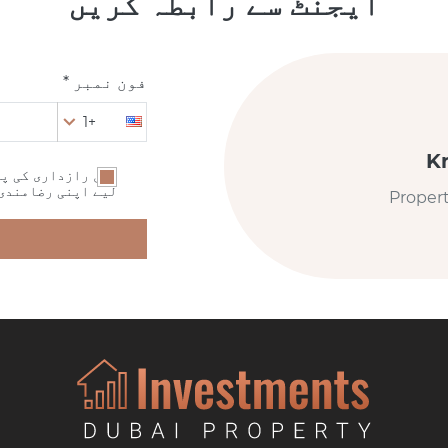
ایجنٹ سے رابطہ کریں
فون نمبر *
+1
K
میں رازداری کی پا
لیے اپنی رضامندی
Proper