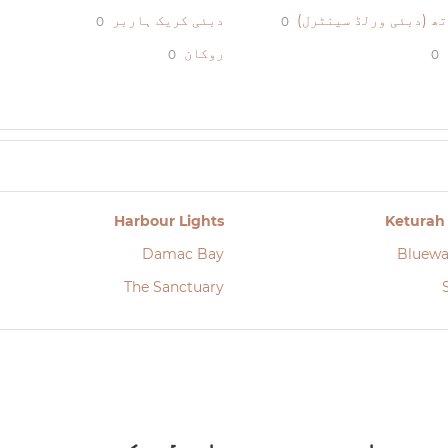
ھ (دبئی ورلڈ سینٹرل)
دبئی کریک ہاربر
0
0
روکان
0
0
Harbour Lights
Keturah
Damac Bay
Bluewa
The Sanctuary