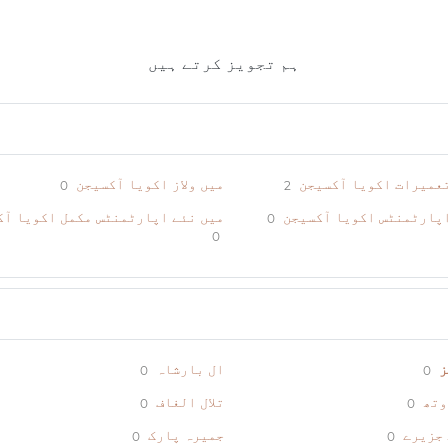
ہم تجویز کرتے ہیں
تعمیرات اکویا آکسیجن
میں ولاز اکویا آکسیجن
0
2
اپارٹمنٹس اکویا آکسیجن
میں نئے اپارٹمنٹس مکمل اکویا آک
0
0
ز
ال بارشاہ
0
0
وتھ
تلال الغاف
0
0
 جزیرے
جمیرہ پارک
0
0