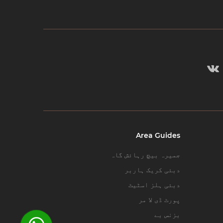
Area Guides
جمیرہ بیچ رہائش گاہ
دبئی کریک ہاربر
دبئی ہلز اسٹیٹ
پورٹ ڈی لا مر
بزنس بے