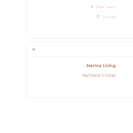
دبئی لینڈ
0
سیرینا
0
Marina Living
Hartland II Villas