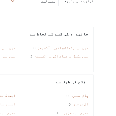
ترتیب دہی بذریعہ
مقبولیت
جائیداد کی قسم کے لحاظ سے
میں اپارٹمنٹس اکویا آکسیجن
میں نئی 
0
میں مکمل ترقیات اکویا آکسیجن
میں نئی 
2
اضلاع کی طرف سے
پام جمیرہ
ڈیماک ہل
0
ال فرجان
ایمار سا
0
جمیرہ بے جزیرہ
جمیرہ بے
0