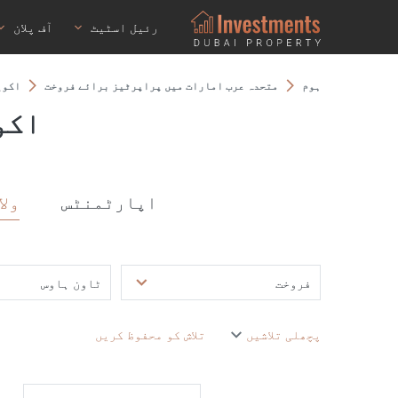
رئیل اسٹیٹ
آف پلان
ہوم
متحدہ عرب امارات میں پراپرٹیز برائے فروخت
اکوی
اکو
اپارٹمنٹس
ولا
فروخت
ٹاون ہاوس
پچھلی تلاشیں
تلاش کو محفوظ کریں