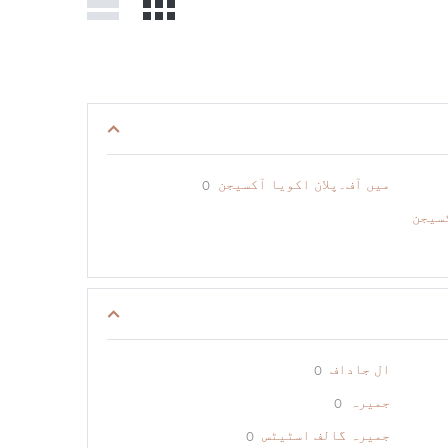
میں آف۔پلان اکویا آکسیجن
0
سیجن
ال جاداف
0
جمیرہ
0
جمیرہ گالف اسٹیٹس
0