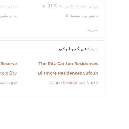
دبئی انوسٹمنٹ پارک (DIP)
دبئی ساؤت
0
دبئی ہل اسٹیٹ
دی ویلیز
0
مزید
رہائشی کمپلیکس
 Reserve
The Ritz-Carlton Residences
ters Bay
Biltmore Residences Sufouh
Seascape
Palace Residences North