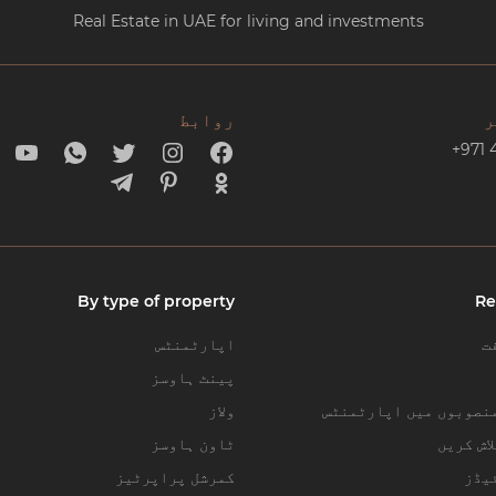
Real Estate in UAE for living and investments
ر
روابط
+971 
By type of property
Re
ت
اپارٹمنٹس
پینٹ ہاوسز
نصوبوں میں اپارٹمنٹس
ولاز
اش کریں
ٹاون ہاوسز
یڈز
کمرشل پراپرٹیز