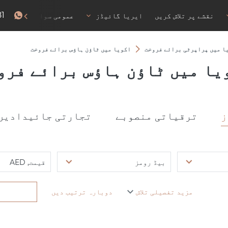
81
نقشے پر تلاش کریں
ایریا گائیڈز
عمومی سوالات
رہا
ا میں پراپرٹی برائے فروخت
اکویا میں ٹاؤن ہاؤس برائے فروخت
یا میں ٹاؤن ہاؤس برائے فرو
ز
ترقیاتی منصوبے
تجارتی جائیدادیں
بیڈ رومز
قیمت, AED
مزید تفصیلی تلاش
دوبارہ ترتیب دیں