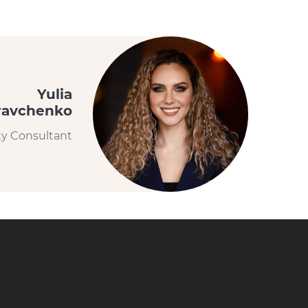
Yulia
ravchenko
ty Consultant