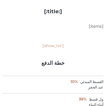
[:title:]
[:items:]
[:show_txt:]
خطة الدفع
القسط المبدئي
10%
عند الحجز
ول قسط
39%
أثناء البناء