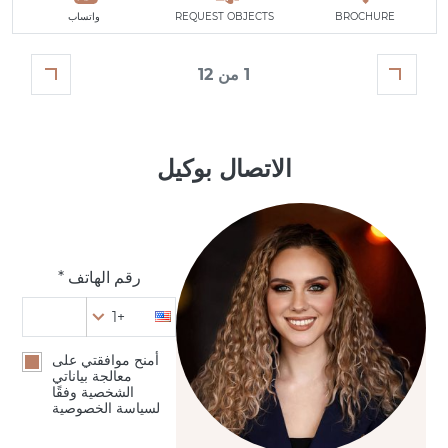
BROCHURE
REQUEST OBJECTS
واتساب
1 من 12
الاتصال بوكيل
رقم الهاتف *
+1
أمنح موافقتي على
معالجة بياناتي
الشخصية وفقًا
لسياسة الخصوصية