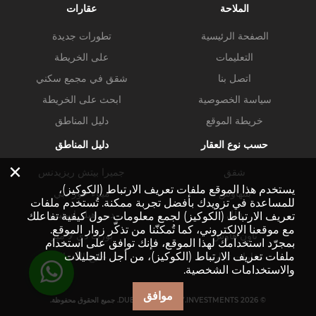
الملاحة
عقارات
الصفحة الرئيسية
تطورات جديدة
التعليمات
على الخريطة
اتصل بنا
شقق في مجمع سكني
سياسة الخصوصية
ابحث على الخريطة
خريطة الموقع
دليل المناطق
حسب نوع العقار
دليل المناطق
×
شقق
جميرا بيتش ريزيدنس
يستخدم هذا الموقع ملفات تعريف الارتباط (الكوكيز)،
بنتهاوس
ميناء خور دبي
للمساعدة في تزويدك بأفضل تجربة ممكنة. تُستخدم ملفات
فلل
دبي هيلز استيت
تعريف الارتباط (الكوكيز) لجمع معلومات حول كيفية تفاعلك
مع موقعنا الإلكتروني، كما تُمكنّنا من تذكّر زوار الموقع.
تاون هاوس
بورت دي لا مير
بمجرّد استخدامك لهذا الموقع، فإنك توافق على استخدام
ملفات تعريف الارتباط (الكوكيز)، من أجل التحليلات
عقارات تجارية
خليج الأعمال
والاستخدامات الشخصية.
موافق
© DUBAI-PROPERTY.INVESTMENTS 2026. جميع الحقوق محفوظة.