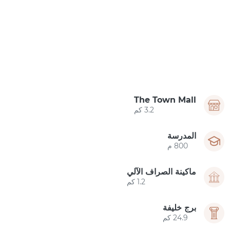
The Town Mall
3.2 كم
المدرسة
800 م
ماكينة الصراف الآلي
1.2 كم
برج خليفة
24.9 كم