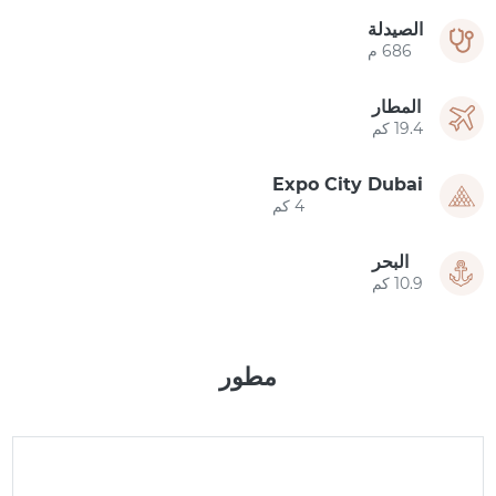
الصيدلة
686 م
المطار
19.4 كم
Expo City Dubai
4 كم
البحر
10.9 كم
مطور