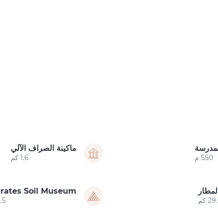
لمدرسة
ماكينة الصراف الآلي
550 م
1.6 كم
لمطار
rates Soil Museum
29 كم
12.5