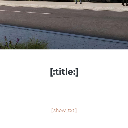
[:title:]
[:show_txt:]