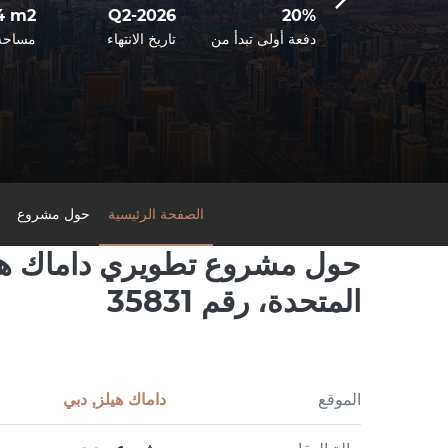
4 m2
Q2-2026
20%
دسة معمارية على
دث طراز
دفعة أولى تبدأ من
تاريخ الانتهاء
مساحة
الصفحة الرئيسية
حول مشروع
حول مشروع تطويري داماك هيلز
المتحدة، رقم 35831
الموقع
داماك هيلز, دبي