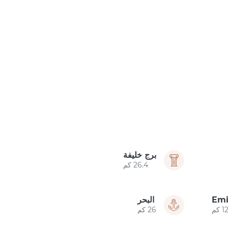
برج خليفة
26.4 كم
Emi
البحر
 كم
26 كم