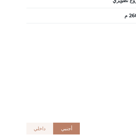
ع تطويري
2 م
أجنبي
داخلي