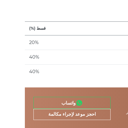
قسط (%)
20%
40%
40%
واتساب
احجز موعد لإجراء مكالمة