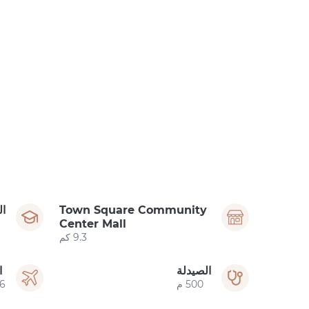
Town Square Community
ا
Center Mall
9.3 كم
الصيدلة
ا
500 م
.6