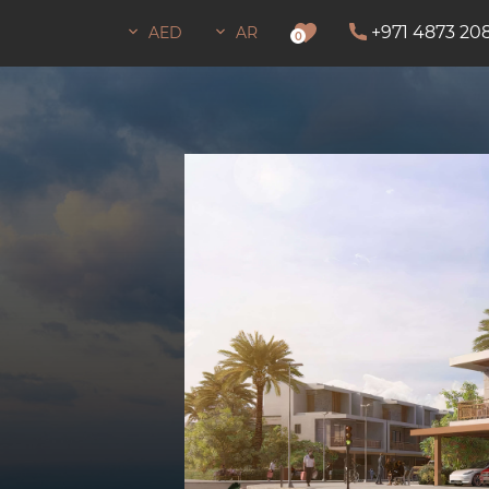
+971 4873 20
AED
AR
لبقاء
0